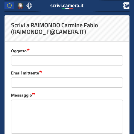
scrivi.camera.it
scrivi.camera.it
Inizio
Salta
Scrivi a RAIMONDO Carmine Fabio
al
Contenuto
(RAIMONDO_F@CAMERA.IT)
contenuto
principale
Oggetto
Email mittente
Messaggio