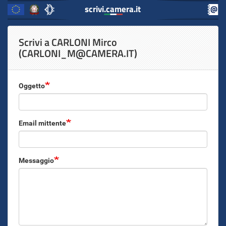
scrivi.camera.it
scrivi.camera.it
Inizio
Salta
Scrivi a CARLONI Mirco
al
Contenuto
(CARLONI_M@CAMERA.IT)
contenuto
principale
Oggetto
Email mittente
Messaggio