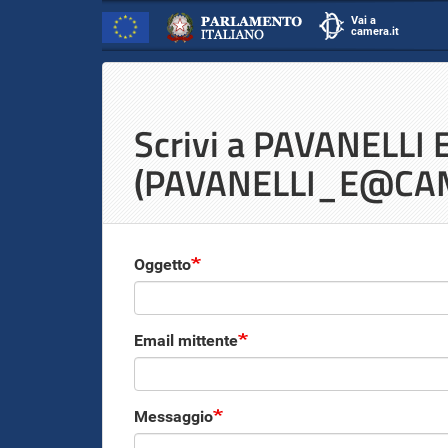
Vai a
camera.it
scrivi.camera.it
Inizio
Salta
al
Contenuto
contenuto
Scrivi a PAVANELLI
principale
(PAVANELLI_E@CAM
Oggetto
Email mittente
Messaggio