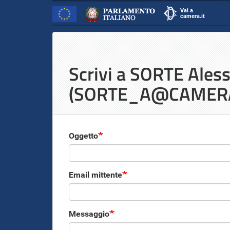
Vai a
camera.it
scrivi.camera.it
Inizio
Salta
al
Contenuto
contenuto
Scrivi a SORTE Ales
principale
(SORTE_A@CAMERA
Oggetto
Email mittente
Messaggio