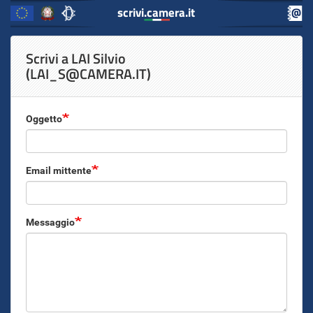
scrivi.camera.it
scrivi.camera.it
Inizio
Salta
Scrivi a LAI Silvio
al
Contenuto
(LAI_S@CAMERA.IT)
contenuto
principale
Oggetto
Email mittente
Messaggio