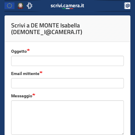
scrivi.camera.it
scrivi.camera.it
Inizio
Salta
Scrivi a DE MONTE Isabella
al
Contenuto
(DEMONTE_I@CAMERA.IT)
contenuto
principale
Oggetto
Email mittente
Messaggio