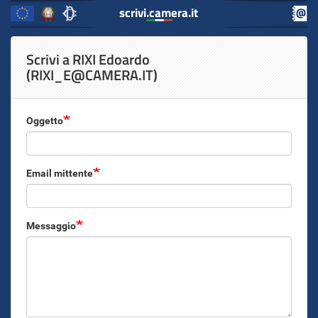
scrivi.camera.it
scrivi.camera.it
Inizio
Salta
Scrivi a RIXI Edoardo
al
Contenuto
(RIXI_E@CAMERA.IT)
contenuto
principale
Oggetto
Email mittente
Messaggio